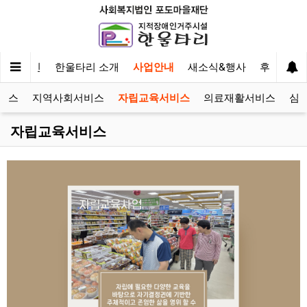
메인
한울타리 소개
사업안내
새소식&행사
후원&자
비스
지역사회서비스
자립교육서비스
의료재활서비스
심
자립교육서비스