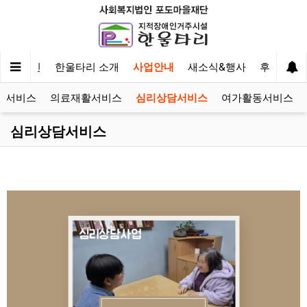
메인
한울타리 소개
사업안내
새소식&행사
후원&자
육서비스
의료재활서비스
심리상담서비스
여가활동서비스
심리상담서비스