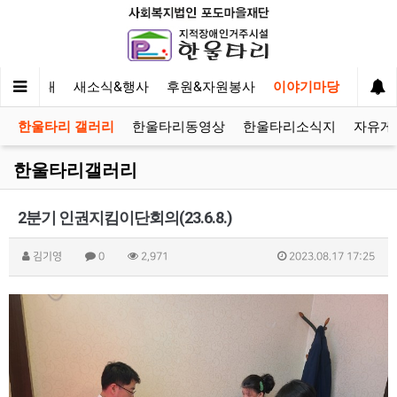
사업안내
새소식&행사
후원&자원봉사
이야기마당
한울타리 갤러리
한울타리동영상
한울타리소식지
자유게
한울타리갤러리
2분기 인권지킴이단회의(23.6.8.)
김기영
0
2,971
2023.08.17 17:25