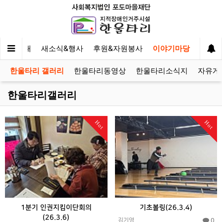
사업안내
새소식&행사
후원&자원봉사
이야기마당
한울타리 갤러리
한울타리동영상
한울타리소식지
자유게
한울타리갤러리
Hot
Hot
1분기 인권지킴이단회의
기초볼링(26.3.4)
(26.3.6)
0
김기영