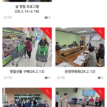
설 명절 프로그램
(26.2.14~2.18)
0
김기영
Hot
Hot
명절선물 구매(26.2.13)
운영위원회(26.2.12)
0
0
김기영
김기영
Hot
Hot