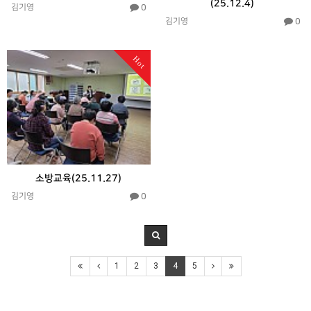
(25.12.4)
0
김기영
0
김기영
Hot
소방교육(25.11.27)
0
김기영
1
2
3
4
5