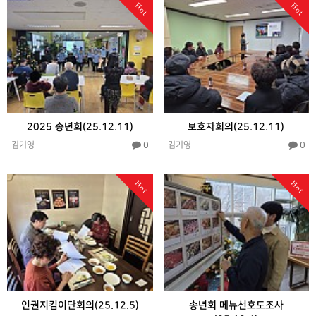
Hot
Hot
2025 송년회(25.12.11)
보호자회의(25.12.11)
0
0
김기영
김기영
Hot
Hot
인권지킴이단회의(25.12.5)
송년회 메뉴선호도조사